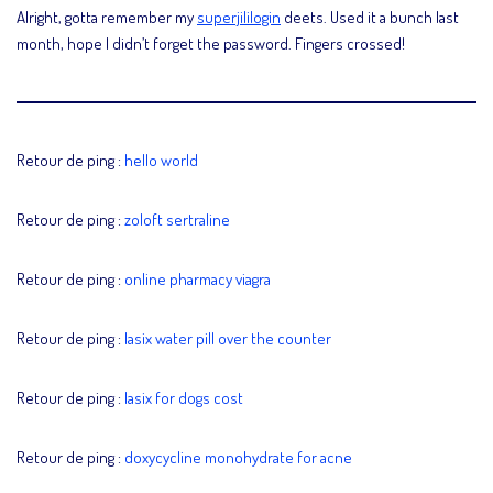
Alright, gotta remember my
superjililogin
deets. Used it a bunch last
month, hope I didn’t forget the password. Fingers crossed!
Retour de ping :
hello world
Retour de ping :
zoloft sertraline
Retour de ping :
online pharmacy viagra
Retour de ping :
lasix water pill over the counter
Retour de ping :
lasix for dogs cost
Retour de ping :
doxycycline monohydrate for acne