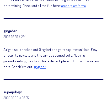
entertaining. Check out all the fun here:
aaabetplataforma
gingabet
2026.02.05. à 22:11
Alright, so I checked out Gingabet and gotta say, it wasn’t bad. Easy
enough to navigate and the games seemed solid. Nothing
groundbreaking, mind you, but a decent place to throw down a few
bets. Check ’em out:
gingabet
superjililogin
2026.02.06. à 07:25