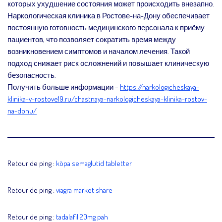
которых ухудшение состояния может происходить внезапно.
Наркологическая клиника в Ростове-на-Дону обеспечивает
постоянную готовность медицинского персонала к приёму
пациентов, что позволяет сократить время между
возникновением симптомов и началом лечения. Такой
подход снижает риск осложнений и повышает клиническую
безопасность.
Получить больше информации –
https://narkologicheskaya-
klinika-v-rostove19.ru/chastnaya-narkologicheskaya-klinika-rostov-
na-donu/
Retour de ping :
köpa semaglutid tabletter
Retour de ping :
viagra market share
Retour de ping :
tadalafil 20mg pah