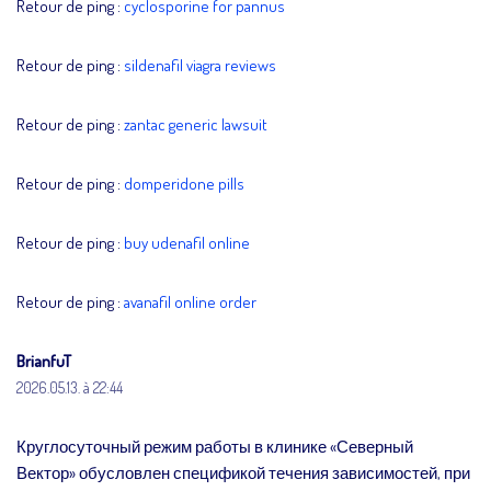
Retour de ping :
cyclosporine for pannus
Retour de ping :
sildenafil viagra reviews
Retour de ping :
zantac generic lawsuit
Retour de ping :
domperidone pills
Retour de ping :
buy udenafil online
Retour de ping :
avanafil online order
BrianfuT
2026.05.13. à 22:44
Круглосуточный режим работы в клинике «Северный
Вектор» обусловлен спецификой течения зависимостей, при